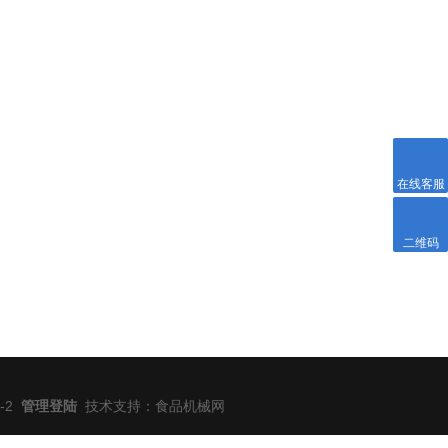
在线客服
二维码
享网站到：
-2
管理登陆
技术支持：
食品机械网